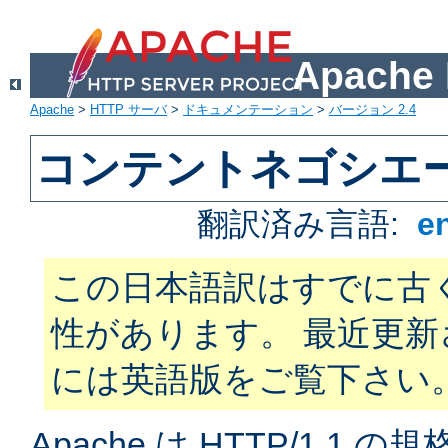
Apach
Apache
>
HTTP サーバ
>
ドキュメンテーション
>
バージョン 2.4
コンテントネゴシエ
翻訳済み言語:
e
この日本語訳はすでに古
性があります。 最近更
には英語版をご覧下さい
Apache は HTTP/1.1