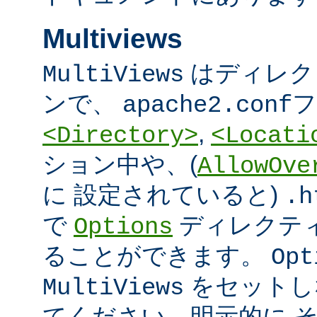
Multiviews
はディレク
MultiViews
ンで、
フ
apache2.conf
,
<Directory>
<Locati
ション中や、(
AllowOve
に 設定されていると)
.h
で
ディレクテ
Options
ることができます。
Opt
をセットし
MultiViews
てください。明示的に 