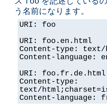
ス
を記述している
foo
う名前になります。
URI: foo
URI: foo.en.html
Content-type: text/
Content-language: e
URI: foo.fr.de.html
Content-type:
text/html;charset=i
Content-language: f