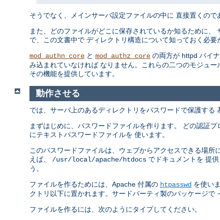
そうでなく、メインサーバ設定ファイルの中に 直接置くので
また、どのファイルがどこに保存されているか知るために、 
で、この文書中で ディレクトリ構造について知っておく必要
と
の両方が httpd バ
mod_authn_core
mod_authz_core
み込まれていなければ なりません。これらの二つのモジュー
その機能を提供しています。
動作させる
では、サーバ上のあるディレクトリをパスワードで保護する 
まずはじめに、パスワードファイルを作ります。 どの認証プ
にテキストパスワードファイルを 使います。
このパスワードファイルは、ウェブからアクセスできる場所に
えば、
でドキュメントを 提
/usr/local/apache/htdocs
う。
ファイルを作るためには、Apache 付属の
を使いま
htpasswd
クトリ以下に置かれます。サードバーティ製のパッケージで 
ファイルを作るには、次のようにタイプしてください。