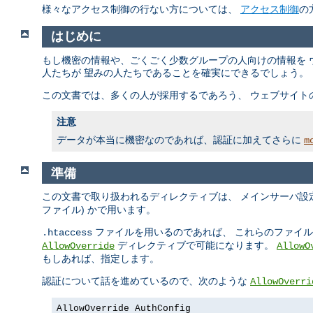
様々なアクセス制御の行ない方については、
アクセス制御
の
はじめに
もし機密の情報や、ごくごく少数グループの人向けの情報を 
人たちが 望みの人たちであることを確実にできるでしょう。
この文書では、多くの人が採用するであろう、 ウェブサイト
注意
データが本当に機密なのであれば、認証に加えてさらに
m
準備
この文書で取り扱われるディレクティブは、 メインサーバ設定
ファイル) かで用います。
ファイルを用いるのであれば、 これらのファイ
.htaccess
ディレクティブで可能になります。
AllowOverride
AllowO
もしあれば、指定します。
認証について話を進めているので、次のような
AllowOverri
AllowOverride AuthConfig