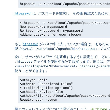
htpasswd -c /usr/local/apache/passwd/password
は、パスワードを要求し、その後 確認のためにも
htpasswd
# htpasswd -c /usr/local/apache/passwd/passwo
New password: mypassword
Re-type new password: mypassword
Adding password for user rbowen
もし
がパスの中に入っていない場合は、 もちろん
htpasswd
態であれば、
にプログ
/usr/local/apache/bin/htpasswd
次に、サーバがパスワードを要求するように設定して、 どの
ファイルを使用するかで 設定します。例えば、
.htaccess
か apach
/usr/local/apache/htdocs/secret/.htaccess
使うことができます。
AuthType Basic
AuthName "Restricted Files"
# (Following line optional)
AuthBasicProvider file
AuthUserFile /usr/local/apache/passwd/passwor
Require user rbowen
個々のディレクティブについて見てみましょう。
AuthType