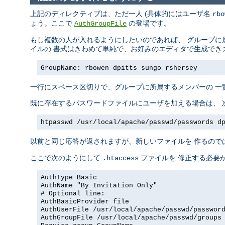
上記のディレクティブは、ただ一人 (具体的にはユーザ名
rbo
ょう。ここで
の登場です。
AuthGroupFile
もし複数の人が入れるようにしたいのであれば、 グループに
イルの 書式はきわめて単純で、お好みのエディタで生成でき
GroupName: rbowen dpitts sungo rshersey
一行にスペース区切りで、グループに所属するメンバーの 一
既に存在するパスワードファイルにユーザを加える場合は、 
htpasswd /usr/local/apache/passwd/passwords d
以前と同じ応答が返されますが、新しいファイルを 作るので
ここで次のようにして
ファイルを 修正する必要
.htaccess
AuthType Basic
AuthName "By Invitation Only"
# Optional line:
AuthBasicProvider file
AuthUserFile /usr/local/apache/passwd/passwor
AuthGroupFile /usr/local/apache/passwd/groups