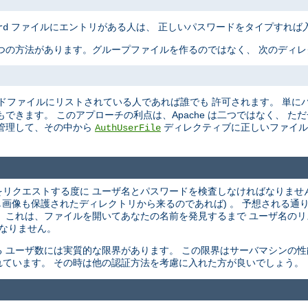
ファイルにエントリがある人は、 正しいパスワードをタイプすれば
rd
つの方法があります。グループファイルを作るのではなく、 次のディ
ドファイルにリストされている人であれば誰でも 許可されます。 単に
できます。 このアプローチの利点は、Apache は二つではなく、 た
管理して、その中から
ディレクティブに正しいファイル
AuthUserFile
ントをリクエストする度に ユーザ名とパスワードを検査しなければなりませ
し画像も保護されたディレクトリから来るのであれば) 。 予想される通
 これは、ファイルを開いてあなたの名前を発見するまで ユーザ名の
 なりません。
 ユーザ数には実質的な限界があります。 この限界はサーバマシンの性
ています。 その時は他の認証方法を考慮に入れた方が良いでしょう。