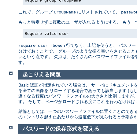
Require group GroupName
これで、グループ
にリストされていて、
GroupName
passwo
もっと特定せずに複数のユーザが入れるようにする、 もう一
Require valid-user
行でなく、上記を使うと、 パスワー
require user rbowen
分けておくことで、 グループのような振る舞いをさせることも
いという点です。 欠点は、たくさんのパスワードファイルを
す。
起こりえる問題
Basic 認証が指定されている場合は、 サーバにドキュメ
る全ての画像を リロードする場合であっても該当します (も
遅くなる程度はパスワードファイルの大きさと比例しますが、
す。 そして、ページがロードされる度にこれを行わなければ
結論としては、一つのパスワードファイルに置くことのできる
のエントリを越えたあたりから速度低下が見られると予期され
パスワードの保存形式を変える