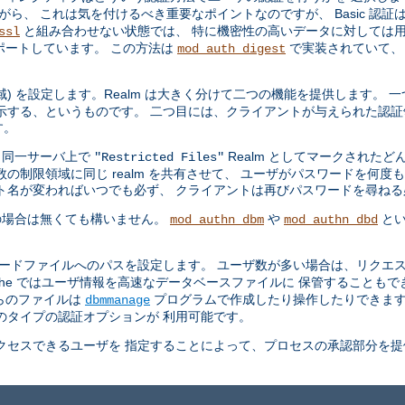
ら、 これは気を付けるべき重要なポイントなのですが、 Basic 認証
と組み合わせない状態では、 特に機密性の高いデータに対しては用
ssl
ポートしています。 この方法は
で実装されていて、
mod_auth_digest
領域) を設定します。Realm は大きく分けて二つの機能を提供します。
示する、というものです。 二つ目には、クライアントが与えられた認証
す。
、同一サーバ上で
Realm としてマークされた
"Restricted Files"
の制限領域に同じ realm を共有させて、 ユーザがパスワードを何度
ト名が変わればいつでも必ず、 クライアントは再びパスワードを尋ね
の場合は無くても構いません。
や
とい
mod_authn_dbm
mod_authn_dbd
ワードファイルへのパスを設定します。 ユーザ数が多い場合は、リクエス
che ではユーザ情報を高速なデータベースファイルに 保管することも
らのファイルは
プログラムで作成したり操作したりできま
dbmmanage
のタイプの認証オプションが 利用可能です。
セスできるユーザを 指定することによって、プロセスの承認部分を提