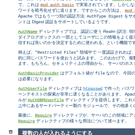
で、これは
で実装されています。しかしなが
mod_auth_basic
ワードを暗号化せずに送ります。ですからこの方法は、
mod_
Apache ではもう一つ別の認証方法:
をサ
AuthType Digest
ントは Digest 認証をサポートしているようです。
ディレクティブでは、認証に使う
Realm
(訳注: 
AuthName
ダイアログボックスの 一部としてユーザにこの情報をよく提
信すれば良いのかを決定するために使われる、という機能で
例えば、
領域中で 一度認証されれば
"Restricted Files"
的に同じパスワードを使おうと試みます。 このおかげで、複数
ます。もちろん、セキュリティ上の理由から、 サーバのホス
はデフォルト値が
なので、今回
AuthBasicProvider
file
は必要になります。
ディレクティブは
で作った パス
AuthUserFile
htpasswd
ーンテキストの探索が非常に遅くなることがあります。 Apa
ルが
ディレクティブを提供します。これ
AuthDBMUserFile
ス
中にあるサードパーティー製の モジュールで、その他多く
最後に、
ディレクティブが、サーバのこの領域にアク
Require
ディレクティブの様々な用法について述べます。
Require
複数の人が入れるようにする