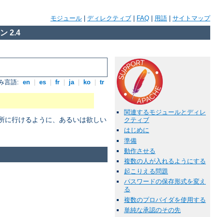
モジュール
|
ディレクティブ
|
FAQ
|
用語
|
サイトマップ
 2.4
み言語:
en
|
es
|
fr
|
ja
|
ko
|
tr
関連するモジュールとディレ
場所に行けるように、あるいは欲しい
クティブ
はじめに
準備
動作させる
複数の人が入れるようにする
起こりえる問題
パスワードの保存形式を変え
る
複数のプロバイダを使用する
単純な承認のその先