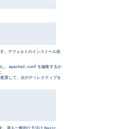
ます。デフォルトのインストール状
せん。
を編集するか
apache2.conf
は、
t> セクションに 配置して、次のディレクティブを
ます。最も一般的な方法は
Basic