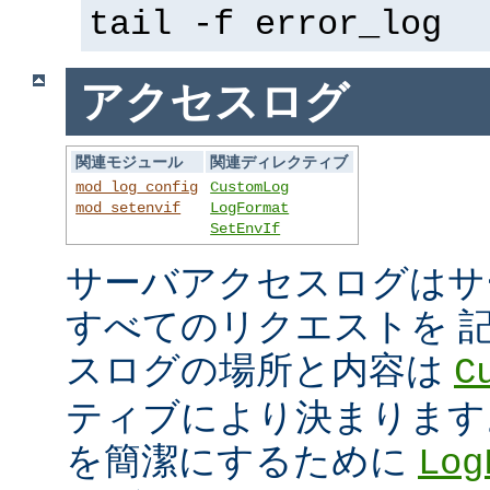
tail -f error_log
アクセスログ
関連モジュール
関連ディレクティブ
mod_log_config
CustomLog
mod_setenvif
LogFormat
SetEnvIf
サーバアクセスログはサ
すべてのリクエストを 
スログの場所と内容は
C
ティブにより決まります
を簡潔にするために
Log