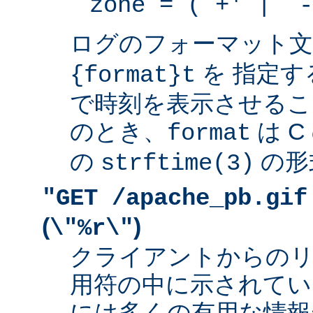
zone = (`+' | `-
ログのフォーマット
を 指定す
{format}t
で時刻を表示させるこ
のとき、
は 
format
の
の形
strftime(3)
"GET /apache_pb.gif
(
)
\"%r\"
クライアントからの
用符の中に示されてい
には多くの有用な情報