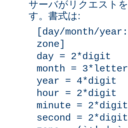
サーバがリクエストを
す。書式は:
[day/month/year:
zone]
day = 2*digit
month = 3*letter
year = 4*digit
hour = 2*digit
minute = 2*digit
second = 2*digit