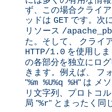
ず、この場合クライア
ッドは
です。次
GET
リソース
/apache_pb
た。そして、 クライ
を使用しま
HTTP/1.0
の各部分を独立にログ
きます。例えば、 フ
"
" は 
%m %U%q %H
リ文字列、プロトコル
局 "
" とまったく
%r