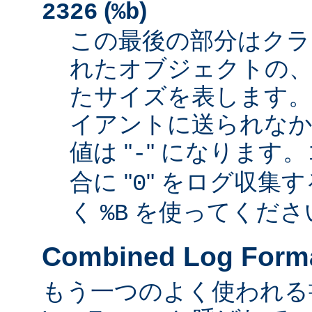
(
)
2326
%b
この最後の部分はクラ
れたオブジェクトの、
たサイズを表します
イアントに送られなか
値は "
" になります
-
合に "
" をログ収集
0
く
を使ってくださ
%B
Combined Log Form
もう一つのよく使われる書式