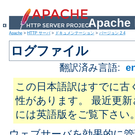
Apach
Apache
>
HTTP サーバ
>
ドキュメンテーション
>
バージョン 2.4
ログファイル
翻訳済み言語:
e
この日本語訳はすでに古
性があります。 最近更
には英語版をご覧下さい
ウェブサーバを効果的に管